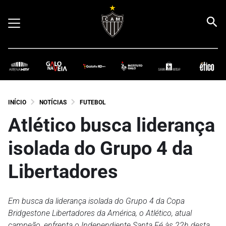
INÍCIO
NOTÍCIAS
FUTEBOL
Atlético busca liderança
isolada do Grupo 4 da
Libertadores
Em busca da liderança isolada do Grupo 4 da Copa
Bridgestone Libertadores da América, o Atlético, atual
campeão, enfrenta o Independiente Santa Fé às 22h desta