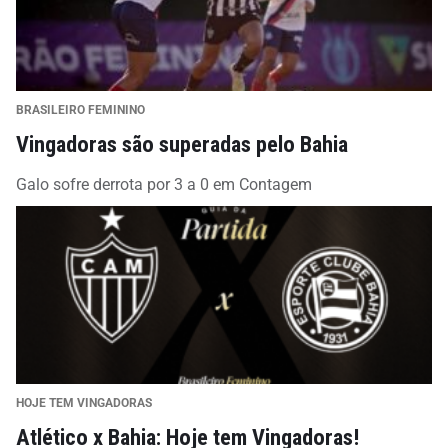
BRASILEIRO FEMININO
Vingadoras são superadas pelo Bahia
Galo sofre derrota por 3 a 0 em Contagem
HOJE TEM VINGADORAS
Atlético x Bahia: Hoje tem Vingadoras!