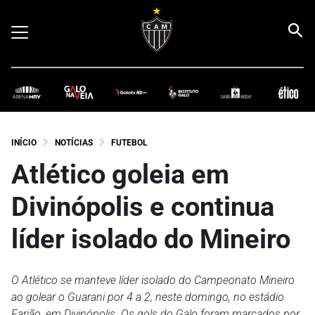
INÍCIO
NOTÍCIAS
FUTEBOL
Atlético goleia em
Divinópolis e continua
líder isolado do Mineiro
O Atlético se manteve líder isolado do Campeonato Mineiro
ao golear o Guarani por 4 a 2, neste domingo, no estádio
Farião, em Divinópolis. Os gols do Galo foram marcados por