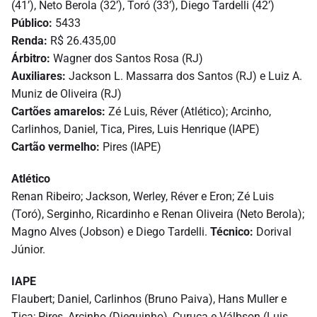
(41’), Neto Berola (32’), Toró (33’), Diego Tardelli (42’)
Público:
5433
Renda:
R$ 26.435,00
Árbitro:
Wagner dos Santos Rosa (RJ)
Auxiliares:
Jackson L. Massarra dos Santos (RJ) e Luiz A.
Muniz de Oliveira (RJ)
Cartões amarelos:
Zé Luis, Réver (Atlético); Arcinho,
Carlinhos, Daniel, Tica, Pires, Luis Henrique (IAPE)
Cartão vermelho:
Pires (IAPE)
Atlético
Renan Ribeiro; Jackson, Werley, Réver e Eron; Zé Luis
(Toró), Serginho, Ricardinho e Renan Oliveira (Neto Berola);
Magno Alves (Jobson) e Diego Tardelli.
Técnico:
Dorival
Júnior.
IAPE
Flaubert; Daniel, Carlinhos (Bruno Paiva), Hans Muller e
Tica; Pires, Arcinho (Dieguinho), Curuca e Válbson (Luis