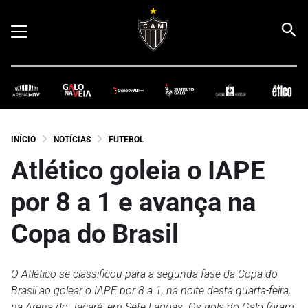
INÍCIO
NOTÍCIAS
FUTEBOL
Atlético goleia o IAPE
por 8 a 1 e avança na
Copa do Brasil
O Atlético se classificou para a segunda fase da Copa do
Brasil ao golear o IAPE por 8 a 1, na noite desta quarta-feira,
na Arena do Jacaré, em Sete Lagoas. Os gols do Galo foram