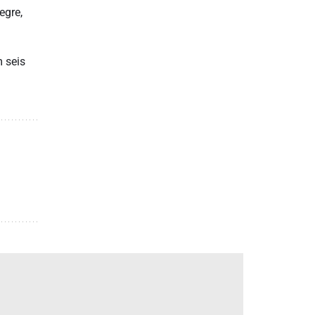
egre,
m seis