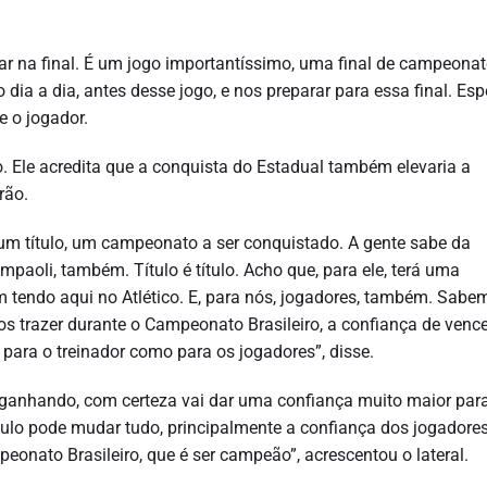
ar na final. É um jogo importantíssimo, uma final de campeonat
 dia a dia, antes desse jogo, e nos preparar para essa final. Es
e o jogador.
o. Ele acredita que a conquista do Estadual também elevaria a
rão.
um título, um campeonato a ser conquistado. A gente sabe da
aoli, também. Título é título. Acho que, para ele, terá uma
 tendo aqui no Atlético. E, para nós, jogadores, também. Sabe
nos trazer durante o Campeonato Brasileiro, a confiança de venc
o para o treinador como para os jogadores”, disse.
e, ganhando, com certeza vai dar uma confiança muito maior par
ítulo pode mudar tudo, principalmente a confiança dos jogadore
nato Brasileiro, que é ser campeão”, acrescentou o lateral.