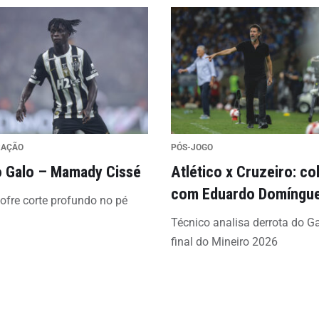
RAÇÃO
PÓS-JOGO
 Galo – Mamady Cissé
Atlético x Cruzeiro: co
com Eduardo Domíngu
sofre corte profundo no pé
Técnico analisa derrota do G
final do Mineiro 2026