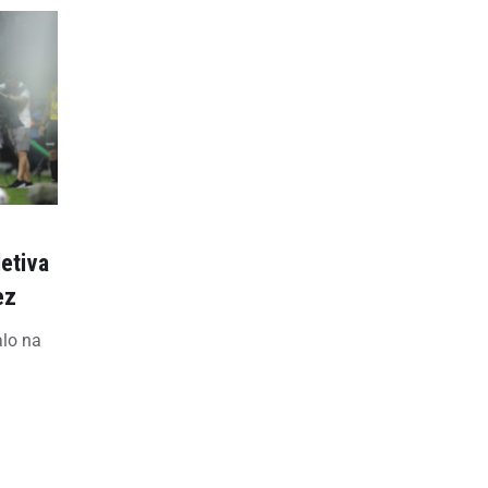
letiva
ez
alo na