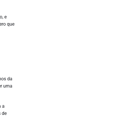
o, e
pero que
mos da
er uma
a a
s de