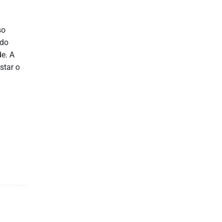
so
 do
e. A
star o