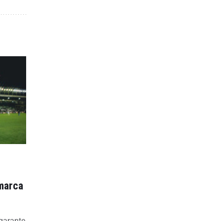
 marca
 garante