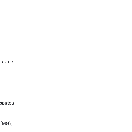
Juiz de
,
isputou
 (MG),