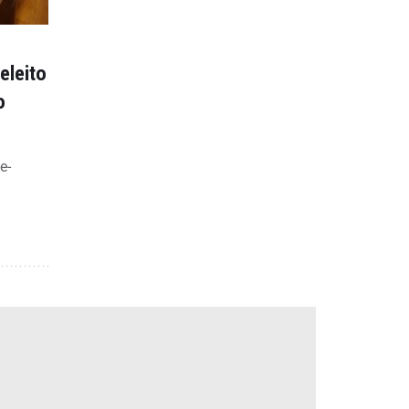
eleito
o
e-