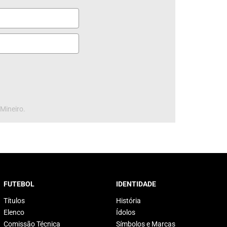
 Mineiro.
FUTEBOL
IDENTIDADE
Títulos
História
Elenco
Ídolos
Comissão Técnica
Símbolos e Marcas