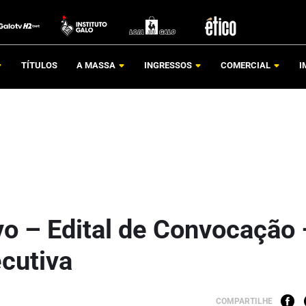
TÍTULOS
A MASSA
INGRESSOS
COMERCIAL
I
vo – Edital de Convocação 
ecutiva
COMPARTILHE