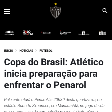
INÍCIO
NOTÍCIAS
FUTEBOL
Copa do Brasil: Atlético
inicia preparação para
enfrentar o Penarol
Galo enfrentará o Penarol às 20h30 desta quarta-feira, no
estádio Roberto Simonsen, em Manaus-AM, no jogo de ida
da segunda fase da competição nacional. (Foto: Bruno