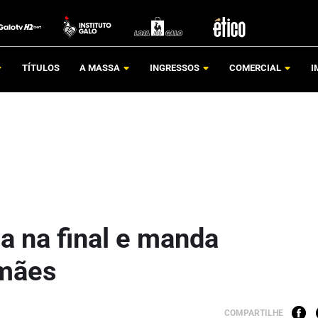
TÍTULOS
A MASSA
INGRESSOS
COMERCIAL
I
 na final e manda
mães
COMPARTILHE