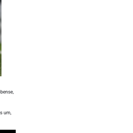
mbense,
as um,