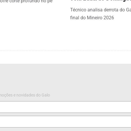
sofre corte profundo no pé
Técnico analisa derrota do G
final do Mineiro 2026
omoções e novidades do Galo