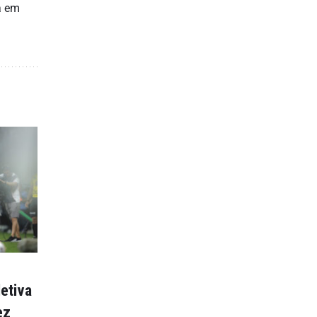
a em
letiva
ez