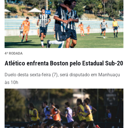
4ª RODADA
Atlético enfrenta Boston pelo Estadual Sub-20
Duelo desta sexta-feira (7), será disputado em Manhuaçu
às 10h