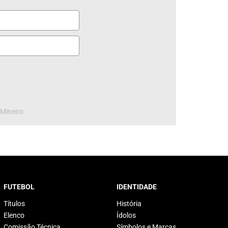
 Mineiro.
FUTEBOL
IDENTIDADE
Títulos
História
Elenco
Ídolos
Comissão Técnica
Símbolos e Marcas