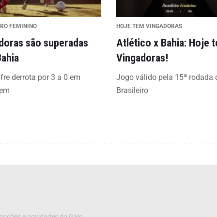
IRO FEMININO
HOJE TEM VINGADORAS
doras são superadas
Atlético x Bahia: Hoje 
Bahia
Vingadoras!
fre derrota por 3 a 0 em
Jogo válido pela 15ª rodada 
gem
Brasileiro
omoções e novidades do Galo