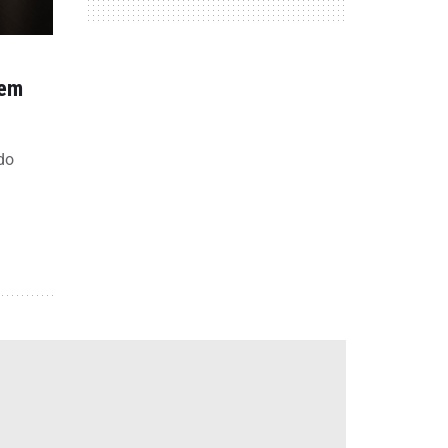
tem
do