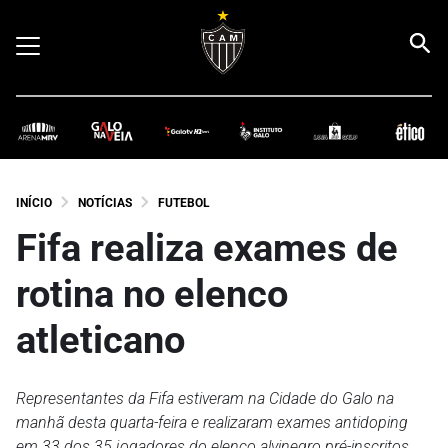
INÍCIO
NOTÍCIAS
FUTEBOL
Fifa realiza exames de
rotina no elenco
atleticano
Representantes da Fifa estiveram na Cidade do Galo na
manhã desta quarta-feira e realizaram exames antidoping
em 33 dos 35 jogadores do elenco alvinegro pré-inscritos