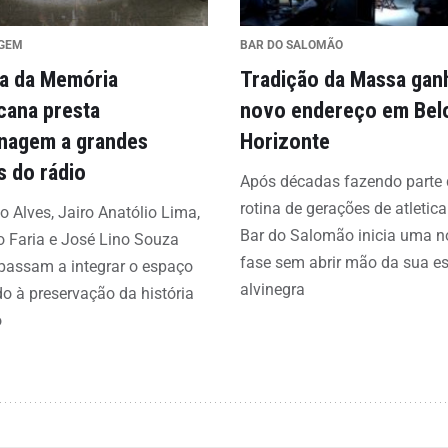
GEM
BAR DO SALOMÃO
ia da Memória
Tradição da Massa gan
icana presta
novo endereço em Bel
agem a grandes
Horizonte
 do rádio
Após décadas fazendo parte
rotina de gerações de atletica
do Alves, Jairo Anatólio Lima,
Bar do Salomão inicia uma n
 Faria e José Lino Souza
fase sem abrir mão da sua e
passam a integrar o espaço
alvinegra
o à preservação da história
o