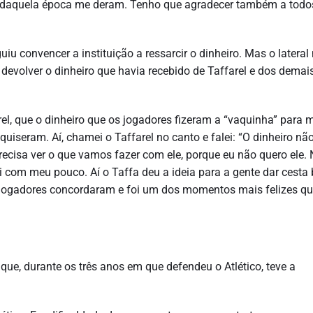
s daquela época me deram. Tenho que agradecer também a todo
u convencer a instituição a ressarcir o dinheiro. Mas o lateral
 devolver o dinheiro que havia recebido de Taffarel e dos demai
el, que o dinheiro que os jogadores fizeram a “vaquinha” para 
uiseram. Aí, chamei o Taffarel no canto e falei: “O dinheiro nã
recisa ver o que vamos fazer com ele, porque eu não quero ele. 
i com meu pouco. Aí o Taffa deu a ideia para a gente dar cesta
s jogadores concordaram e foi um dos momentos mais felizes q
ue, durante os três anos em que defendeu o Atlético, teve a