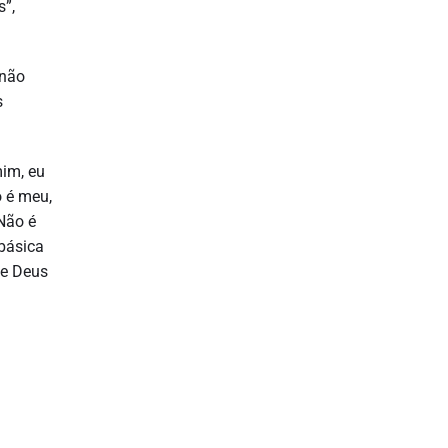
s”,
 não
s
mim, eu
o é meu,
Não é
 básica
ue Deus