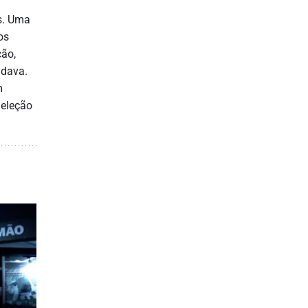
os. Uma
os
ção,
udava.
m
Seleção