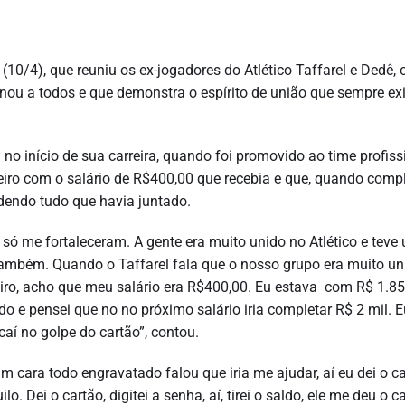
10/4), que reuniu os ex-jogadores do Atlético Taffarel e Dedê, 
nou a todos e que demonstra o espírito de união que sempre exi
o início de sua carreira, quando foi promovido ao time profiss
iro com o salário de R$400,00 que recebia e que, quando compl
dendo tudo que havia juntado.
 só me fortaleceram. A gente era muito unido no Atlético e teve
ambém. Quando o Taffarel fala que o nosso grupo era muito uni
ro, acho que meu salário era R$400,00. Eu estava com R$ 1.85
do e pensei que no no próximo salário iria completar R$ 2 mil. E
aí no golpe do cartão”, contou.
m cara todo engravatado falou que iria me ajudar, aí eu dei o c
o. Dei o cartão, digitei a senha, aí, tirei o saldo, ele me deu o c