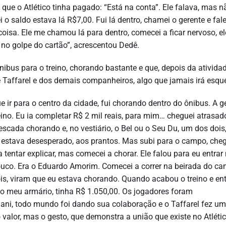
 que o Atlético tinha pagado: “Está na conta”. Ele falava, mas n
hei o saldo estava lá R$7,00. Fui lá dentro, chamei o gerente e fal
coisa. Ele me chamou lá para dentro, comecei a ficar nervoso, el
 no golpe do cartão”, acrescentou Dedê.
nibus para o treino, chorando bastante e que, depois da atividad
Taffarel e dos demais companheiros, algo que jamais irá esque
e ir para o centro da cidade, fui chorando dentro do ônibus. A g
reino. Eu ia completar R$ 2 mil reais, para mim… cheguei atrasad
a escada chorando e, no vestiário, o Bel ou o Seu Du, um dos dois
eu estava desesperado, aos prantos. Mas subi para o campo, che
a tentar explicar, mas comecei a chorar. Ele falou para eu entrar
 pouco. Era o Eduardo Amorim. Comecei a correr na beirada do c
is, viram que eu estava chorando. Quando acabou o treino e ent
 do meu armário, tinha R$ 1.050,00. Os jogadores foram
ani, todo mundo foi dando sua colaboração e o Taffarel fez um
 valor, mas o gesto, que demonstra a união que existe no Atlétic