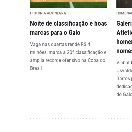
HISTÓRIA ALVINEGRA
HOMENA
Noite de classificação e boas
Galer
marcas para o Galo
Atlet
homen
Vaga nas quartas rende R$ 4
nomes
milhões, marca a 20ª classificação e
amplia recorde ofensivo na Copa do
Vilibal
Brasil
Osvaldo
Barros 
dedicad
do Gal