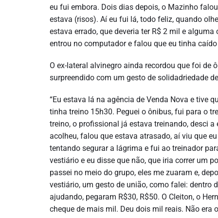
eu fui embora. Dois dias depois, o Mazinho falou
estava (risos). Aí eu fui lá, todo feliz, quando ol
estava errado, que deveria ter R$ 2 mil e alguma 
entrou no computador e falou que eu tinha caído
O ex-lateral alvinegro ainda recordou que foi de ô
surpreendido com um gesto de solidadriedade de 
“Eu estava lá na agência de Venda Nova e tive qu
tinha treino 15h30. Peguei o ônibus, fui para o t
treino, o profissional já estava treinando, desci 
acolheu, falou que estava atrasado, aí viu que 
tentando segurar a lágrima e fui ao treinador par
vestiário e eu disse que não, que iria correr um
passei no meio do grupo, eles me zuaram e, depo
vestiário, um gesto de união, como falei: dentro
ajudando, pegaram R$30, R$50. O Cleiton, o Hern
cheque de mais mil. Deu dois mil reais. Não era o