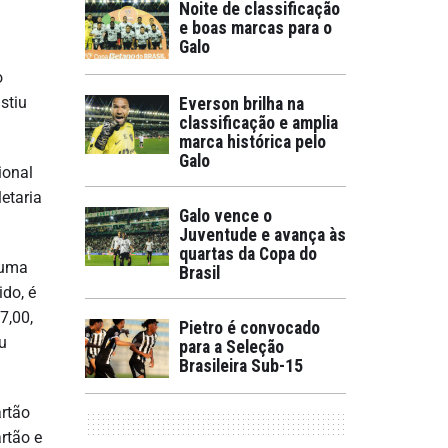
Noite de classificação
e boas marcas para o
Galo
o
stiu
Everson brilha na
classificação e amplia
marca histórica pelo
Galo
ional
etaria
Galo vence o
Juventude e avança às
quartas da Copa do
 uma
Brasil
do, é
7,00,
Pietro é convocado
u
para a Seleção
Brasileira Sub-15
artão
artão e