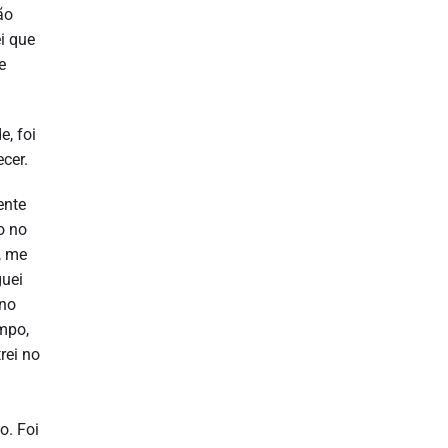
ão
ei que
e
e, foi
cer.
ente
o no
, me
guei
 no
ampo,
rei no
o. Foi