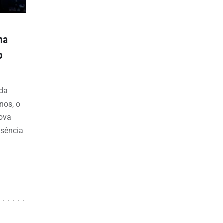
ha
o
 da
nos, o
ova
ssência