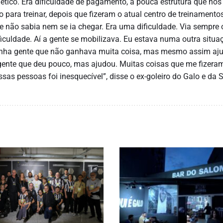
ético. Era dificuldade de pagamento, a pouca estrutura que nos
 para treinar, depois que fizeram o atual centro de treinament
e não sabia nem se ia chegar. Era uma dificuldade. Via sempre 
iculdade. Aí a gente se mobilizava. Eu estava numa outra situa
tinha gente que não ganhava muita coisa, mas mesmo assim aj
gente que deu pouco, mas ajudou. Muitas coisas que me fizera
as pessoas foi inesquecível”, disse o ex-goleiro do Galo e da 