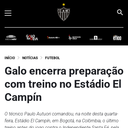
INÍCIO
NOTÍCIAS
FUTEBOL
Galo encerra preparação
com treino no Estádio El
Campín
O técnico Paulo Autuori comandou, na noite desta quarta-
feira, Estádio El Campín, em Bogotá, na Colômbia, o último
treino antes do jogo contra o Independiente Santa Fé, pela