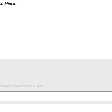
ico Mineiro
omoções e novidades do Galo