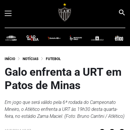
INÍCIO
NOTÍCIAS
FUTEBOL
Galo enfrenta a URT em
Patos de Minas
Em jogo que será válido pela 6ª rodada do Campeonato
Mineiro, o Atlético enfrenta a URT às 19h30 desta quarta-
feira, no estádio Zama Maciel. (Foto: Bruno Cantini / Atlético)