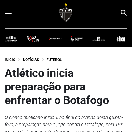
INÍCIO
NOTÍCIAS
FUTEBOL
Atlético inicia
preparação para
enfrentar o Botafogo
O elenco atleticano iniciou, no final da manhã desta quinta-
feira, a preparação para o jogo contra o Botafogo, pela 18ª
rodada do Campeonato Brasileiro, a penúltima do primeiro