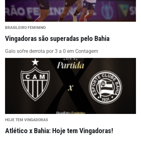
BRASILEIRO FEMININO
Vingadoras são superadas pelo Bahia
Galo sofre derrota por 3 a 0 em Contagem
HOJE TEM VINGADORAS
Atlético x Bahia: Hoje tem Vingadoras!