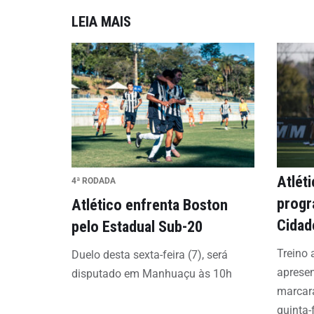
LEIA MAIS
Atlét
4ª RODADA
progr
Atlético enfrenta Boston
Cidad
pelo Estadual Sub-20
Treino 
Duelo desta sexta-feira (7), será
aprese
disputado em Manhuaçu às 10h
marcar
quinta-f