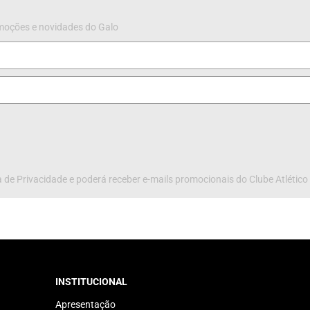
omoções e novidades do Galo
 de Privacidade e poderá receber e-mails promocionais do Clube Atlético
INSTITUCIONAL
Apresentação