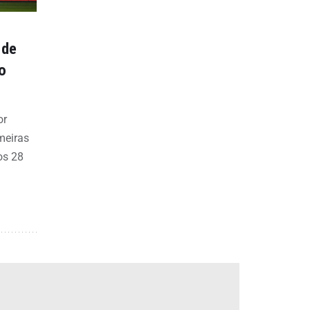
 de
o
or
meiras
os 28