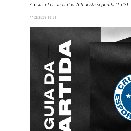
A bola rola a partir das 20h desta segunda (13/2)
11/2/2023 16:51