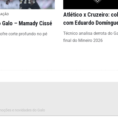
Atlético x Cruzeiro: co
RAÇÃO
com Eduardo Domíngu
 Galo – Mamady Cissé
Técnico analisa derrota do G
sofre corte profundo no pé
final do Mineiro 2026
omoções e novidades do Galo