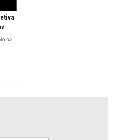
letiva
ez
alo na