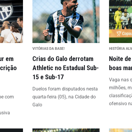
VITÓRIAS DA BASE!
HISTÓRIA AL
ur em
Crias do Galo derrotam
Noite de
scrição
Athletic no Estadual Sub-
boas mar
15 e Sub-17
Vaga nas q
milhões, m
Duelos foram disputados nesta
classifica
be com
quarta-feira (05), na Cidade do
ofensivo n
Galo
usiva