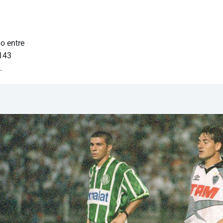
o entre
 143
.