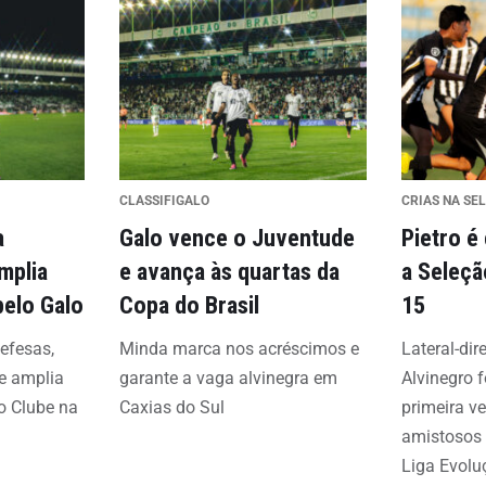
CLASSIFIGALO
CRIAS NA SE
a
Galo vence o Juventude
Pietro é
amplia
e avança às quartas da
a Seleçã
pelo Galo
Copa do Brasil
15
defesas,
Minda marca nos acréscimos e
Lateral-dir
 e amplia
garante a vaga alvinegra em
Alvinegro 
do Clube na
Caxias do Sul
primeira ve
amistosos 
Liga Evolu