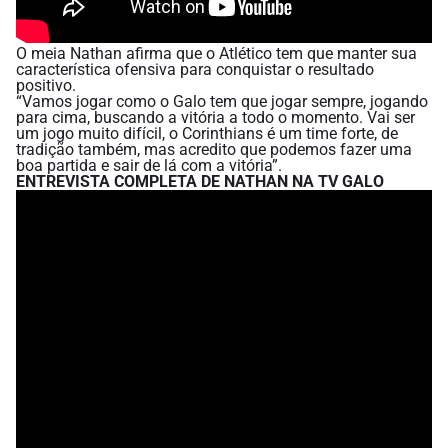
O meia Nathan afirma que o Atlético tem que manter sua
característica ofensiva para conquistar o resultado
positivo.
“Vamos jogar como o Galo tem que jogar sempre, jogando
para cima, buscando a vitória a todo o momento. Vai ser
um jogo muito difícil, o Corinthians é um time forte, de
tradição também, mas acredito que podemos fazer uma
boa partida e sair de lá com a vitória”.
ENTREVISTA COMPLETA DE NATHAN NA TV GALO