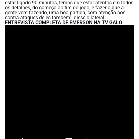
estar ligado 90 minutos, temos que estar atentos em todos
os detalhes, do começo ao fim do jogo, e fazer o que a
gente vem fazendo, uma boa partida, com atenção aos
contra-ataques deles também”, disse o lateral.
ENTREVISTA COMPLETA DE EMERSON NA TV GALO