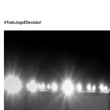
#TodoJogoÉDecisão!