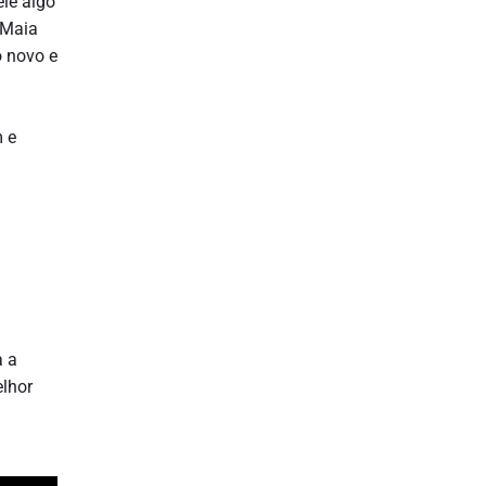
ele algo
 Maia
o novo e
 e
a a
elhor