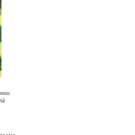
cnico
nhã