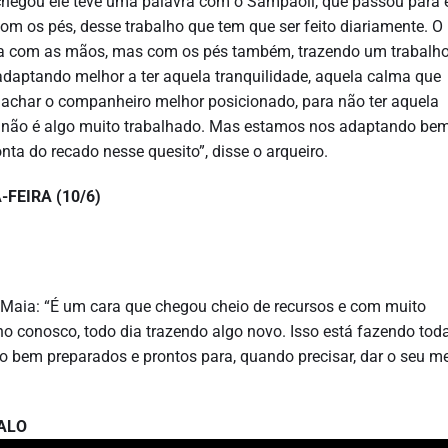
 chegou ele teve uma palavra com o Sampaoli, que passou para 
com os pés, desse trabalho que tem que ser feito diariamente. O
ica com as mãos, mas com os pés também, trazendo um trabalh
 adaptando melhor a ter aquela tranquilidade, aquela calma que
, achar o companheiro melhor posicionado, para não ter aquela
e não é algo muito trabalhado. Mas estamos nos adaptando bem
nta do recado nesse quesito”, disse o arqueiro.
FEIRA (10/6)
o Maia: “É um cara que chegou cheio de recursos e com muito
o conosco, todo dia trazendo algo novo. Isso está fazendo tod
to bem preparados e prontos para, quando precisar, dar o seu m
ALO