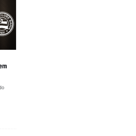
tem
do