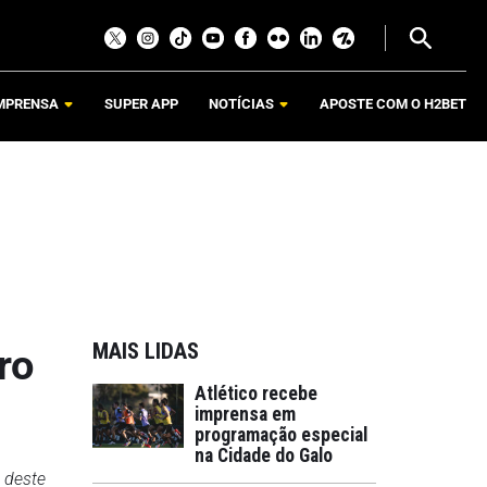
MPRENSA
SUPER APP
NOTÍCIAS
APOSTE COM O H2BET
MAIS LIDAS
ro
Atlético recebe
imprensa em
programação especial
na Cidade do Galo
h deste