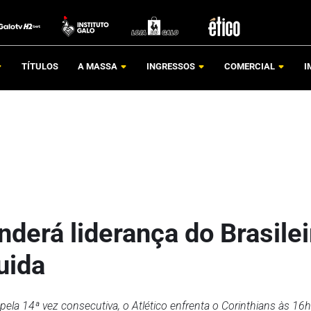
TÍTULOS
A MASSA
INGRESSOS
COMERCIAL
I
nderá liderança do Brasilei
uida
ela 14ª vez consecutiva, o Atlético enfrenta o Corinthians às 16