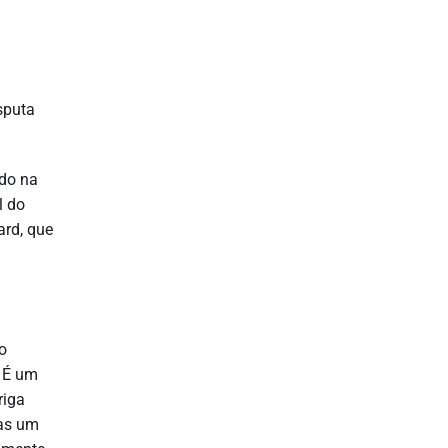
sputa
ndo na
l do
ard, que
o
. É um
riga
as um