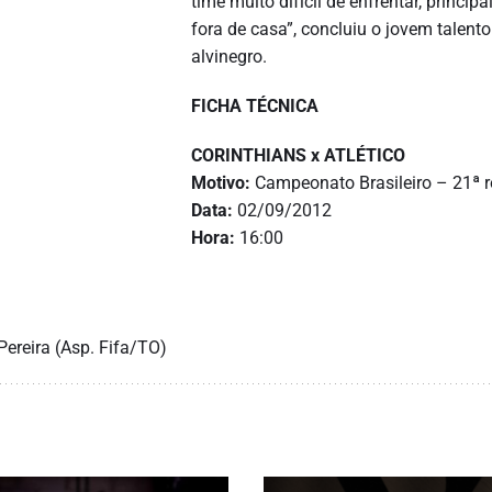
time muito difícil de enfrentar, princip
fora de casa”, concluiu o jovem talento
alvinegro.
FICHA TÉCNICA
CORINTHIANS x ATLÉTICO
Motivo:
Campeonato Brasileiro – 21ª 
Data:
02/09/2012
Hora:
16:00
)
ereira (Asp. Fifa/TO)