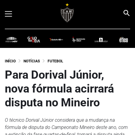
INÍCIO
NOTÍCIAS
FUTEBOL
Para Dorival Júnior,
nova fórmula acirrará
disputa no Mineiro
O técnico Dorival Júnior considera que a mudança na
fórmula de disputa do Campeonato Mineiro deste ano, com
a extinção da fase quartas-de-final, tornará a disputa ainda