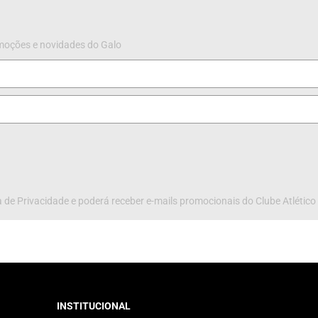
omoções e novidades do Galo
 de Privacidade e poderá receber e-mails promocionais do Clube Atlético
INSTITUCIONAL