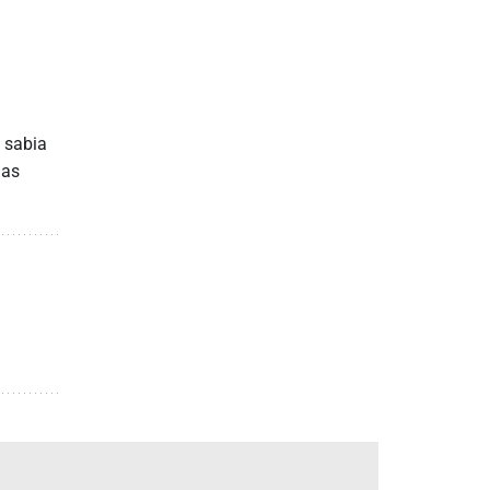
e sabia
mas