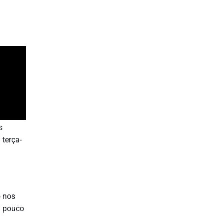
s
 terça-
o nos
m pouco