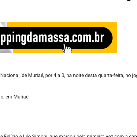
Nacional, de Muriaé, por 4 a 0, na noite desta quarta-feira, no j
do, em Muriaé.
ipe Felício e Léo Simoni, que marcou pela primeira vez com a ca