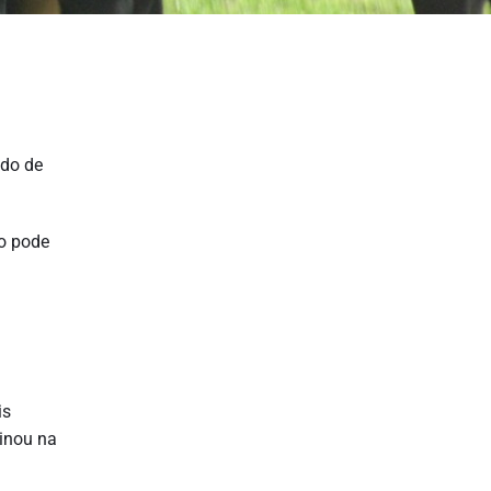
ndo de
ho pode
is
minou na