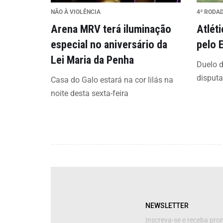
NÃO À VIOLÊNCIA
4ª RODA
Arena MRV terá iluminação
Atlét
especial no aniversário da
pelo 
Lei Maria da Penha
Duelo d
disput
Casa do Galo estará na cor lilás na
noite desta sexta-feira
NEWSLETTER
Inscreva-se e receba pr