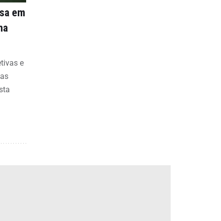
nsa em
na
etivas e
bas
sta