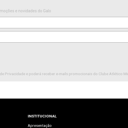
omoções e novidades do Galo
de Privacidade e poderá receber e-mails promocionais do Clube Atlético Mi
INSTITUCIONAL
Apresentação