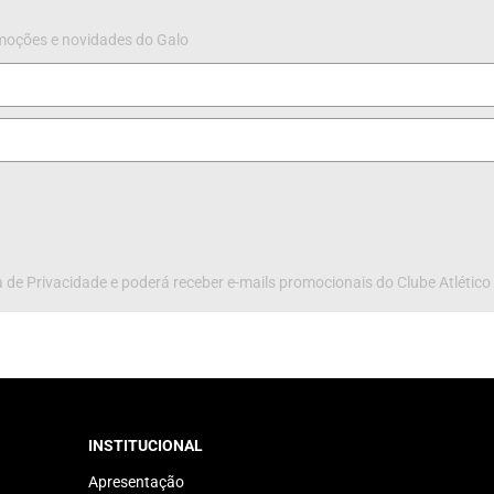
omoções e novidades do Galo
 de Privacidade e poderá receber e-mails promocionais do Clube Atlético
INSTITUCIONAL
Apresentação