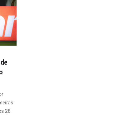
 de
o
or
meiras
os 28