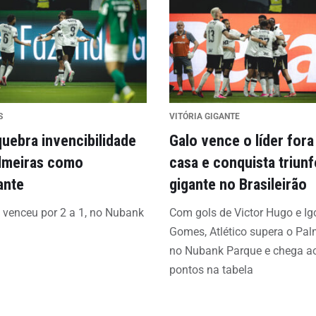
S
VITÓRIA GIGANTE
quebra invencibilidade
Galo vence o líder fora
lmeiras como
casa e conquista triunf
ante
gigante no Brasileirão
o venceu por 2 a 1, no Nubank
Com gols de Victor Hugo e Ig
Gomes, Atlético supera o Pal
no Nubank Parque e chega a
pontos na tabela