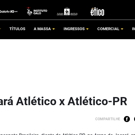
TÍTULOS
A MASSA
INGRESSOS
COMERCIAL
I
ará Atlético x Atlético-PR
COMPARTILHE