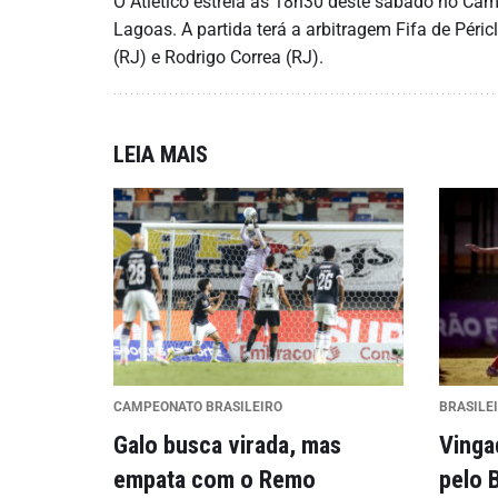
O Atlético estreia às 18h30 deste sábado no Camp
Lagoas. A partida terá a arbitragem Fifa de Péric
(RJ) e Rodrigo Correa (RJ).
LEIA MAIS
CAMPEONATO BRASILEIRO
BRASILE
Galo busca virada, mas
Vinga
empata com o Remo
pelo 