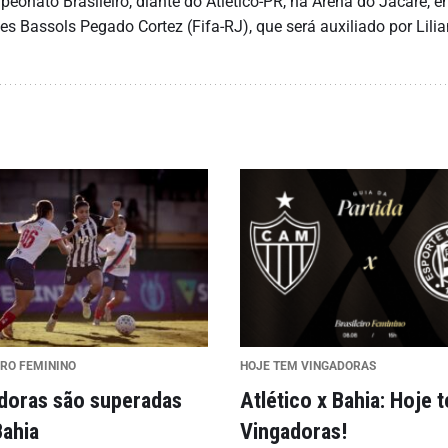
eonato Brasileiro, diante do Atlético-PR, na Arena do Jacaré, 
les Bassols Pegado Cortez (Fifa-RJ), que será auxiliado por Lili
IRO FEMININO
HOJE TEM VINGADORAS
doras são superadas
Atlético x Bahia: Hoje 
Bahia
Vingadoras!