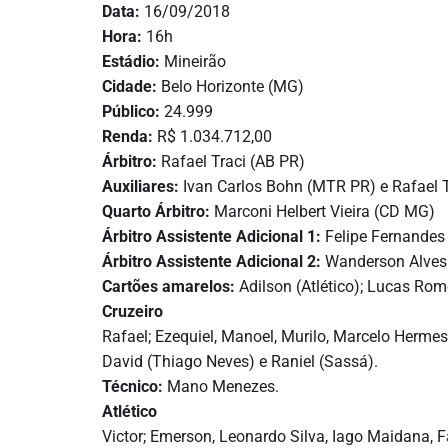
Data:
16/09/2018
Hora:
16h
Estádio:
Mineirão
Cidade:
Belo Horizonte (MG)
Público:
24.999
Renda:
R$ 1.034.712,00
Árbitro:
Rafael Traci (AB PR)
Auxiliares:
Ivan Carlos Bohn (MTR PR) e Rafael 
Quarto Árbitro:
Marconi Helbert Vieira (CD MG)
Árbitro Assistente Adicional 1:
Felipe Fernandes
Árbitro Assistente Adicional 2:
Wanderson Alves
Cartões amarelos:
Adilson (Atlético); Lucas Rome
Cruzeiro
Rafael; Ezequiel, Manoel, Murilo, Marcelo Hermes
David (Thiago Neves) e Raniel (Sassá).
Técnico:
Mano Menezes.
Atlético
Victor; Emerson, Leonardo Silva, Iago Maidana, F