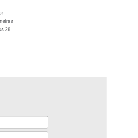
or
meiras
os 28