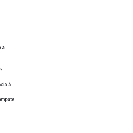
e a
e
ncia à
 empate