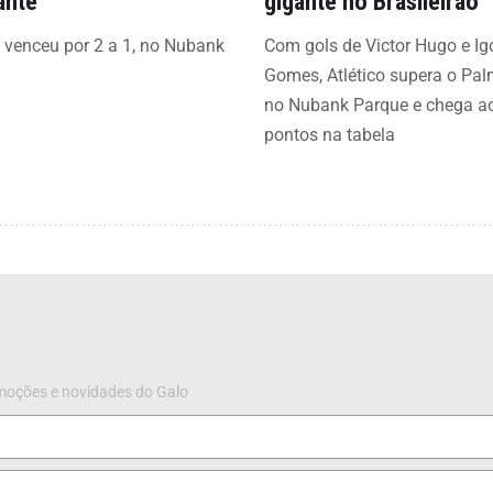
ante
gigante no Brasileirão
o venceu por 2 a 1, no Nubank
Com gols de Victor Hugo e Ig
Gomes, Atlético supera o Pal
no Nubank Parque e chega a
pontos na tabela
omoções e novidades do Galo