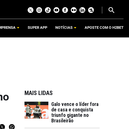
MPRENSA
SUPER APP
NOTÍCIAS
APOSTE COM O H2BET
MAIS LIDAS
no
Galo vence o líder fora
de casa e conquista
triunfo gigante no
Brasileirão