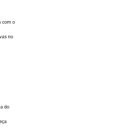
s com o
ivas no
ma do
beça