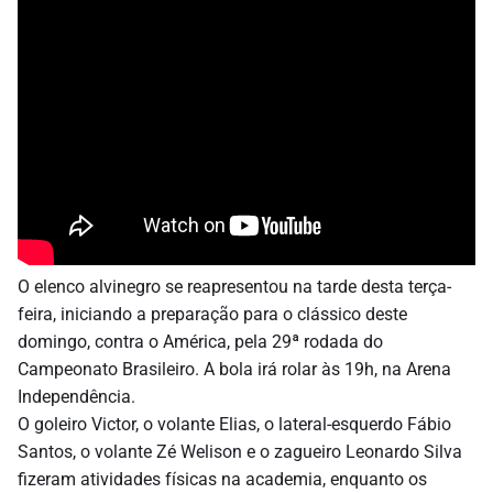
O elenco alvinegro se reapresentou na tarde desta terça-
feira, iniciando a preparação para o clássico deste
domingo, contra o América, pela 29ª rodada do
Campeonato Brasileiro. A bola irá rolar às 19h, na Arena
Independência.
O goleiro Victor, o volante Elias, o lateral-esquerdo Fábio
Santos, o volante Zé Welison e o zagueiro Leonardo Silva
fizeram atividades físicas na academia, enquanto os