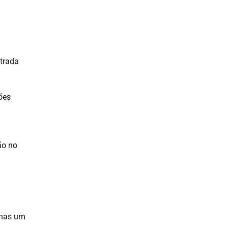
trada
ões
ão no
enas um