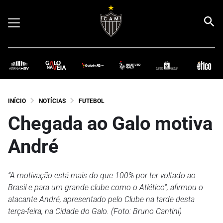
INÍCIO
NOTÍCIAS
FUTEBOL
Chegada ao Galo motiva
André
“A motivação está mais do que 100% por ter voltado ao
Brasil e para um grande clube como o Atlético”, afirmou o
atacante André, apresentado pelo Clube na tarde desta
terça-feira, na Cidade do Galo. (Foto: Bruno Cantini)