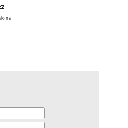
ez
alo na