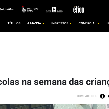
TÍTULOS
A MASSA
INGRESSOS
COMERCIAL
I
scolas na semana das crian
COMPARTILHE