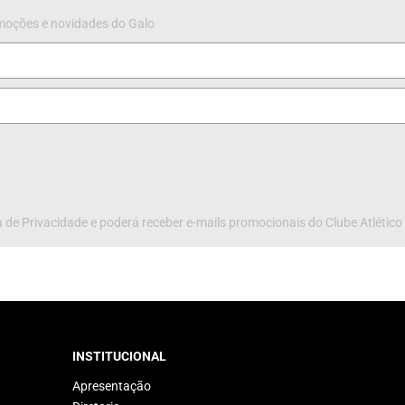
omoções e novidades do Galo
 de Privacidade e poderá receber e-mails promocionais do Clube Atlético
INSTITUCIONAL
Apresentação