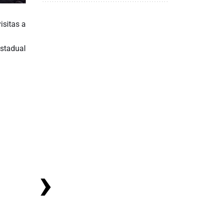
isitas a
Estadual
›