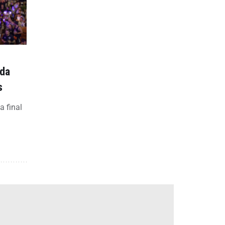
 da
s
a final