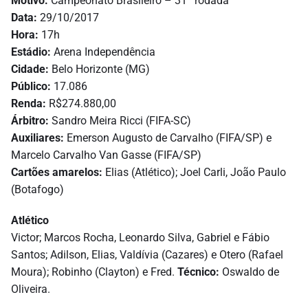
Motivo:
Campeonato Brasileiro – 31ª rodada
Data:
29/10/2017
Hora:
17h
Estádio:
Arena Independência
Cidade:
Belo Horizonte (MG)
Público:
17.086
Renda:
R$274.880,00
Árbitro:
Sandro Meira Ricci (FIFA-SC)
Auxiliares:
Emerson Augusto de Carvalho (FIFA/SP) e
Marcelo Carvalho Van Gasse (FIFA/SP)
Cartões amarelos:
Elias (Atlético); Joel Carli, João Paulo
(Botafogo)
Atlético
Victor; Marcos Rocha, Leonardo Silva, Gabriel e Fábio
Santos; Adilson, Elias, Valdívia (Cazares) e Otero (Rafael
Moura); Robinho (Clayton) e Fred.
Técnico:
Oswaldo de
Oliveira.