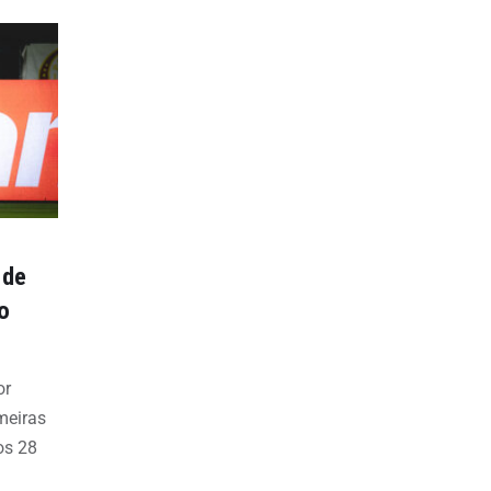
 de
o
or
meiras
os 28