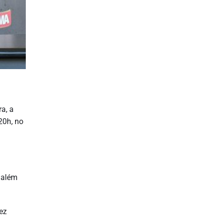
a, a
20h, no
, além
ez