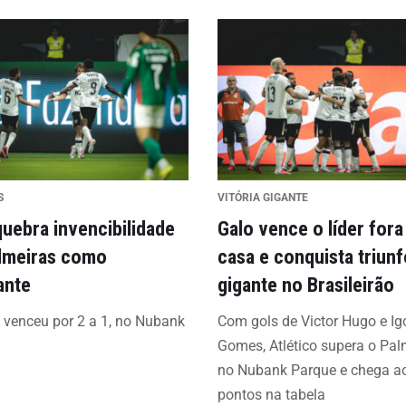
S
VITÓRIA GIGANTE
quebra invencibilidade
Galo vence o líder fora
lmeiras como
casa e conquista triunf
ante
gigante no Brasileirão
o venceu por 2 a 1, no Nubank
Com gols de Victor Hugo e Ig
Gomes, Atlético supera o Pal
no Nubank Parque e chega a
pontos na tabela