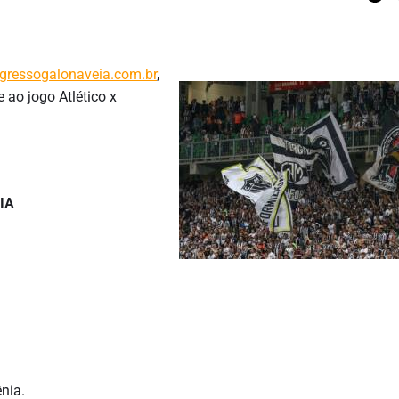
ngressogalonaveia.com.br
,
 ao jogo Atlético x
IA
ênia.