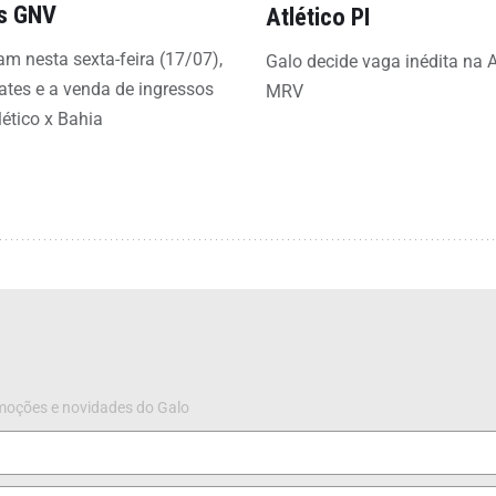
s GNV
Atlético PI
 nesta sexta-feira (17/07),
Galo decide vaga inédita na 
ates e a venda de ingressos
MRV
lético x Bahia
omoções e novidades do Galo