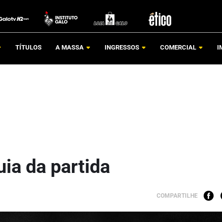
TÍTULOS
A MASSA
INGRESSOS
COMERCIAL
I
uia da partida
COMPARTILHE