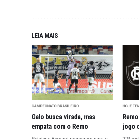
LEIA MAIS
CAMPEONATO BRASILEIRO
HOJE TE
Galo busca virada, mas
Remo 
empata com o Remo
jogo 
Reinier e Bernard marcaram para o
22ª rod