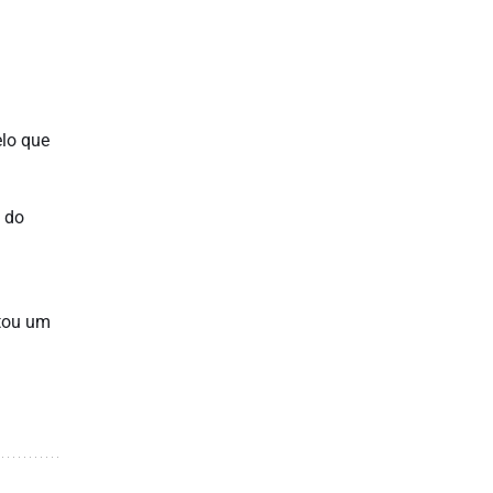
elo que
e do
ltou um