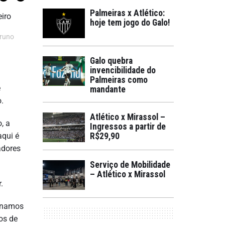
Palmeiras x Atlético:
hoje tem jogo do Galo!
Bruno
Galo quebra
invencibilidade do
Palmeiras como
e
mandante
.
Atlético x Mirassol –
, a
Ingressos a partir de
aqui é
R$29,90
adores
Serviço de Mobilidade
– Atlético x Mirassol
.
minamos
os de