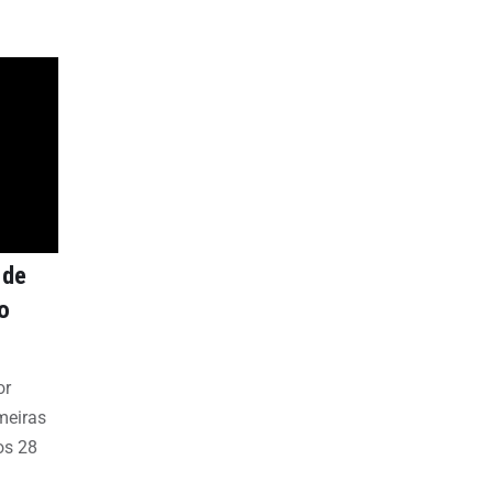
 de
o
or
meiras
os 28