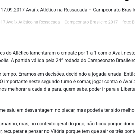
Avaí x Atlético na Ressacada – Campeonato Brasileiro 2017 – foto: 
s do Atlético lamentaram o empate por 1 a 1 com o Avaí, nest
lis. A partida válida pela 24ª rodada do Campeonato Brasileiro
o tempo. Erramos em decisões, decidindo a jogada errada. Então
 importante neste segundo turno é somar, jogar contra o Avaí 
os melhorar a cada dia para, quem sabe, poder ir para a Libert
time saiu em desvantagem no placar, mas poderia ter sido melhor
 tamanho, mas, no contexto geral do jogo, não ficou porque do
, recuperar e pensar no Vitória porque tem que sair os três pont