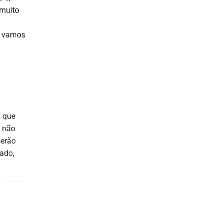
 muito
, vamos
s que
e não
serão
tado,