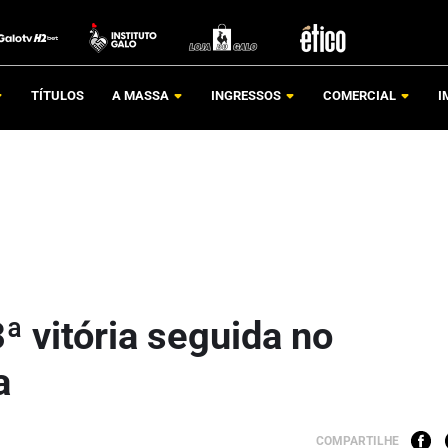
TÍTULOS
A MASSA
INGRESSOS
COMERCIAL
I
 vitória seguida no
a
COMPARTILHE