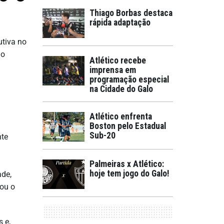
Thiago Borbas destaca
rápida adaptação
utiva no
no
Atlético recebe
imprensa em
programação especial
na Cidade do Galo
Atlético enfrenta
Boston pelo Estadual
Sub-20
nte
Palmeiras x Atlético:
hoje tem jogo do Galo!
ade,
tou o
s e,