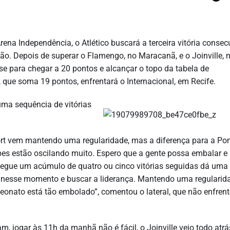
Arena Independência, o Atlético buscará a terceira vitória consec
ão. Depois de superar o Flamengo, no Maracanã, e o Joinville, 
se para chegar a 20 pontos e alcançar o topo da tabela de
, que soma 19 pontos, enfrentará o Internacional, em Recife.
 uma sequência de vitórias
ort vem mantendo uma regularidade, mas a diferença para a Po
ipes estão oscilando muito. Espero que a gente possa embalar e
segue um acúmulo de quatro ou cinco vitórias seguidas dá uma
 nesse momento e buscar a liderança. Mantendo uma regularid
onato está tão embolado”, comentou o lateral, que não enfren
m, jogar às 11h da manhã não é fácil, o Joinville veio todo atrá