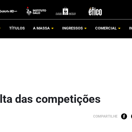
TÍTULOS
A MASSA
INGRESSOS
COMERCIAL
I
olta das competições
COMPARTILHE