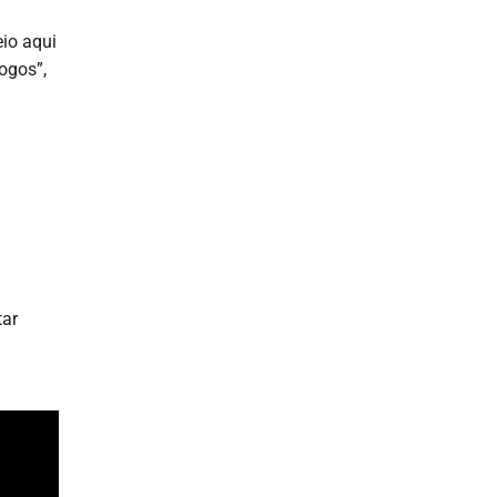
io aqui
ogos”,
tar