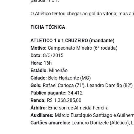
partida: 1 x 1.
O Atlético tentou chegar ao gol da vitória, mas a
FICHA TÉCNICA
ATLÉTICO 1 x 1 CRUZEIRO (mandante)
Motivo:
Campeonato Mineiro (6ª rodada)
Data:
8/3/2015
Hora:
16h
Estádio:
Mineirão
Cidade:
Belo Horizonte (MG)
Gols:
Rafael Carioca (71′), Leandro Damião (82′)
Público pagante:
34.412
Renda:
R$ 1.368.285,00
Árbitro:
Emerson de Almeida Ferreira
Auxiliares:
Márcio Eustáquio Santiago e Guilher
Cartões amarelos:
Leandro Donizete (Atlético); 