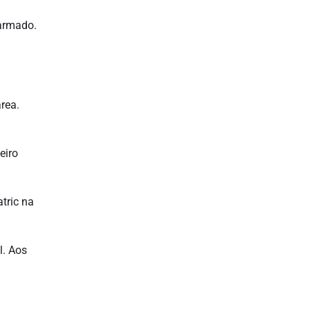
sarmado.
rea.
eiro
tric na
l. Aos