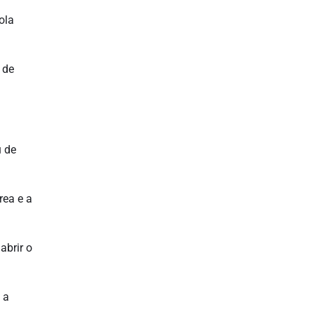
ola
 de
u de
rea e a
abrir o
 a