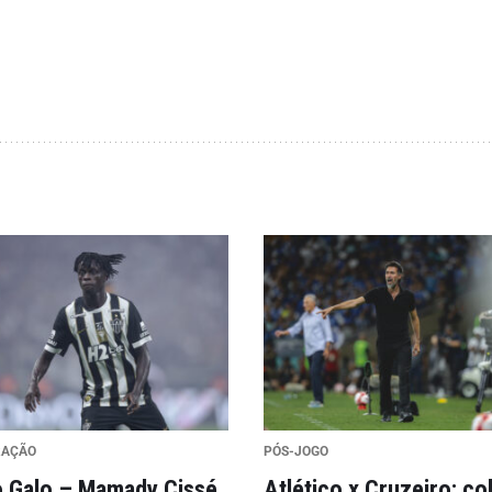
RAÇÃO
PÓS-JOGO
 Galo – Mamady Cissé
Atlético x Cruzeiro: co