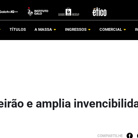
TÍTULOS
A MASSA
INGRESSOS
COMERCIAL
I
irão e amplia invencibilid
COMPARTILHE