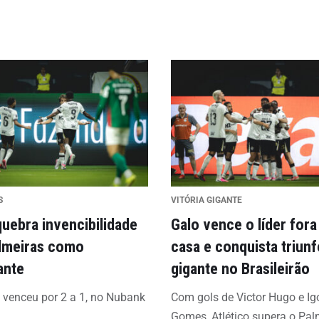
S
VITÓRIA GIGANTE
quebra invencibilidade
Galo vence o líder fora
lmeiras como
casa e conquista triunf
ante
gigante no Brasileirão
o venceu por 2 a 1, no Nubank
Com gols de Victor Hugo e Ig
Gomes, Atlético supera o Pal