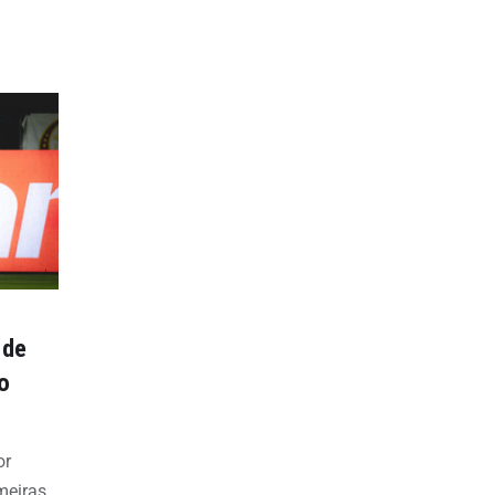
 de
o
or
meiras