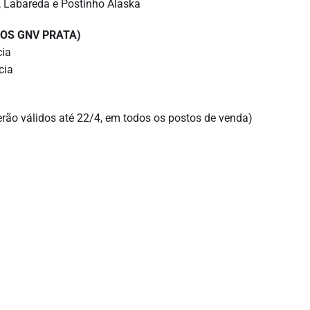
, Labareda e Postinho Alaska
IOS GNV PRATA)
cia
cia
rão válidos até 22/4, em todos os postos de venda)