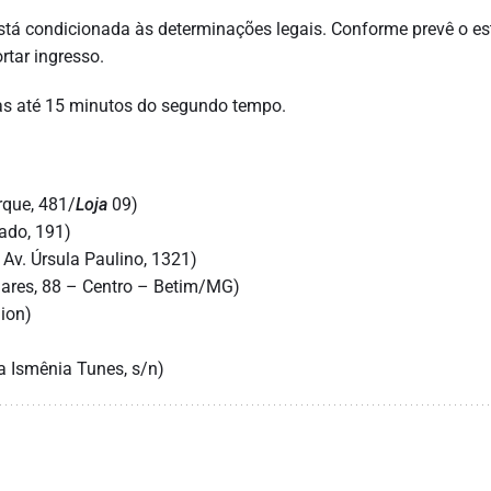
tá condicionada às determinações legais. Conforme prevê o es
rtar ingresso.
as até 15 minutos do segundo tempo.
rque, 481/
Loja
09)
hado, 191)
Av. Úrsula Paulino, 1321)
dares, 88 – Centro – Betim/MG)
ion)
a Ismênia Tunes, s/n)