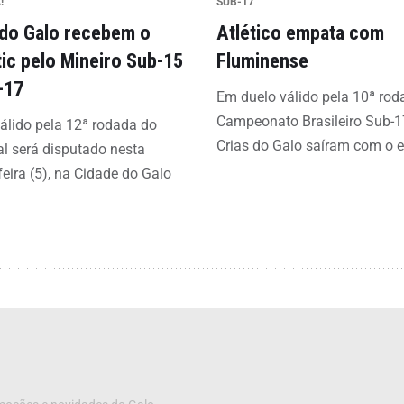
!
SUB-17
 do Galo recebem o
Atlético empata com
tic pelo Mineiro Sub-15
Fluminense
-17
Em duelo válido pela 10ª rod
Campeonato Brasileiro Sub-1
álido pela 12ª rodada do
Crias do Galo saíram com o 
l será disputado nesta
feira (5), na Cidade do Galo