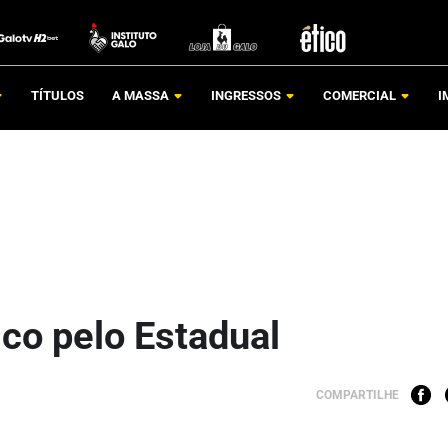
TÍTULOS
A MASSA
INGRESSOS
COMERCIAL
I
ico pelo Estadual
COMPARTILHE