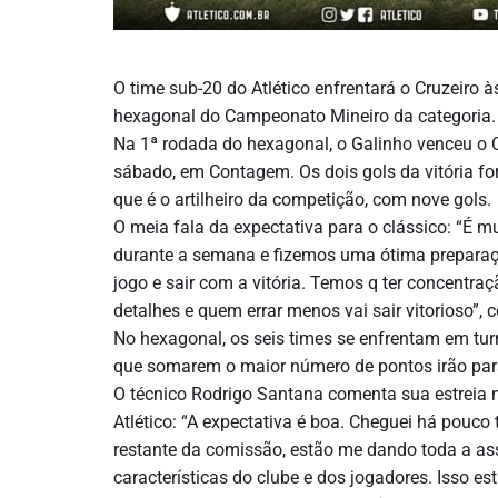
O time sub-20 do Atlético enfrentará o Cruzeiro 
hexagonal do Campeonato Mineiro da categoria.
Na 1ª rodada do hexagonal, o Galinho venceu o C
sábado, em Contagem. Os dois gols da vitória f
que é o artilheiro da competição, com nove gols.
O meia fala da expectativa para o clássico: “É 
durante a semana e fizemos uma ótima prepara
jogo e sair com a vitória. Temos q ter concentra
detalhes e quem errar menos vai sair vitorioso”, 
No hexagonal, os seis times se enfrentam em tur
que somarem o maior número de pontos irão para
O técnico Rodrigo Santana comenta sua estreia
Atlético: “A expectativa é boa. Cheguei há pouco
restante da comissão, estão me dando toda a as
características do clube e dos jogadores. Isso e