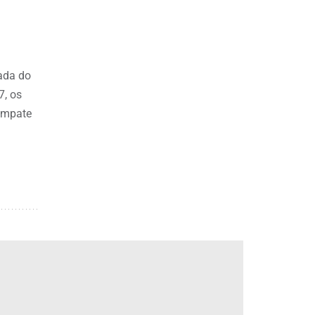
ada do
7, os
empate